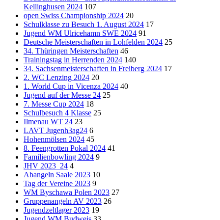
Kellinghusen 2024
107
open Swiss Championship 2024
20
Schulklasse zu Besuch 1. August 2024
17
Jugend WM Ulricehamn SWE 2024
91
Deutsche Meisterschaften in Lohfelden 2024
25
34. Thüringen Meisterschaften
46
Trainingstag in Herrenden 2024
140
34. Sachsenmeisterschaften in Freiberg 2024
17
2. WC Lenzing 2024
20
1. World Cup in Vicenza 2024
40
Jugend auf der Messe 24
25
7. Messe Cup 2024
18
Schulbesuch 4 Klasse
25
Ilmenau WT 24
23
LAVT Jugenh3ag24
6
Hohenmölsen 2024
45
8. Feengrotten Pokal 2024
41
Familienbowling 2024
9
JHV 2023_24
4
Abangeln Saale 2023
10
Tag der Vereine 2023
9
WM Byschawa Polen 2023
27
Gruppenangeln AV 2023
26
Jugendzeltlager 2023
19
Jugend WM Budweis
33