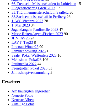
66. Deutsche Meisterschaften in Lohfelden
15
Fliegenfischertag Greiz 2023
17
33.Thüringenmeisterschaft in Saalfeld
30
33.Sachsenmeisterschaft in Freiberg
26
1. WC Vicenza 2023
28
1. Mai 2023
34
Jugendangeln Paulinzelle 2023
47
Messe Reiten-Jagen-Fischen 2023
90
JHV_AV23
24
LAVT_Tag23
8
Ilmenau Winter23
90
Familienbowling 2023
15
Saale- Pokal Weißenfels 2023
16
Melusinen_Pokal23
106
Paulinzella 2022
44
Feengrotten Pokal 2023
33
Jahreshauptversammlung
2
Erweitert
Am häufigsten angesehen
Neueste Fotos
Neueste Alben
Zufällige Fotos