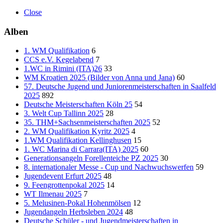
Close
Alben
1. WM Qualifikation
6
CCS e.V. Kegelabend
7
1.WC in Rimini (ITA)26
33
WM Kroatien 2025 (Bilder von Anna und Jana)
60
57. Deutsche Jugend und Juniorenmeisterschaften in Saalfeld
2025
892
Deutsche Meisterschaften Köln 25
54
3. Welt Cup Tallinn 2025
28
35. THM+Sachsenmeisterschaften 2025
52
2. WM Qualifikation Kyritz 2025
4
1.WM Qualifikation Kellinghusen
15
1. WC Marina di Carrara(ITA) 2025
60
Generationsangeln Forellenteiche PZ 2025
30
8. internationaler Messe - Cup und Nachwuchswerfen
59
Jugendevent Erfurt 2025
48
9. Feengrottenpokal 2025
14
WT Ilmenau 2025
7
5. Melusinen-Pokal Hohenmölsen
12
Jugendangeln Herbsleben 2024
48
Deutsche Schüler - und Jugendmeisterschaften in